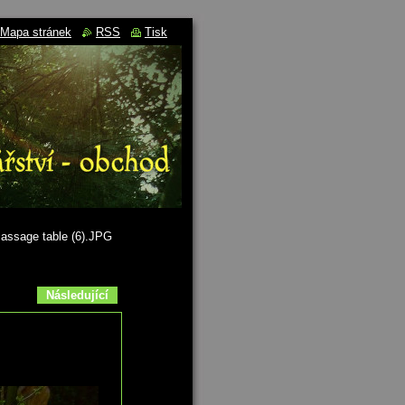
Mapa stránek
RSS
Tisk
assage table (6).JPG
Následující