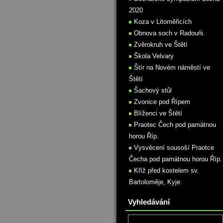
2020
Koza v Litoměřicích
Obnova soch v Radouňi.
Zvěrokruh ve Štětí
Škola Velvary
Štír na Novém náměstí ve
Štětí
Šachový stůl
Zvonice pod Řípem
Blíženci ve Štětí
Praotec Čech pod památnou
horou Říp.
Vysvěcení sousoší Praotce
Čecha pod památnou horou Říp.
Kříž před kostelem sv.
Bartoloměje, Kyje.
Vyhledávání