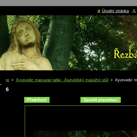
Úvodní stránka
re
>
Ayurvedic massage table - Ajurvédský masážní stůl
>
Ayurvedic m
6
Předchozí
Spustit prezentaci