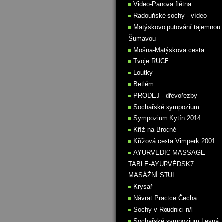
Video-Panova flétna
Radouňské sochy - vídeo
Matýskovo putování tajemnou
Šumavou
Mošna-Matýskova cesta.
Tvoje RUCE
Loutky
Betlém
PRODEJ - dřevořezby
Sochařské sympozium
Sympozium Kytín 2014
Kříž na Brocně
Křížová cesta Vimperk 2001
AYURVEDIC MASSAGE
TABLE-AYURVÉDSK7
MASÁŽNÍ STUL
Krysař
Návrat Praotce Čecha
Sochy v Roudnici n/l
Sochařské sympozium Lesná