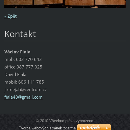
« Zpět
Kontakt
Václav Fiala
mob. 603 770 643
office 387 777 025
David Fiala
mobil: 606 111 785
jirmejah@centrum.cz
fiala40@
gmail.co
m
© 2010 Všechna práva vyhrazena.
Tvorba webových stránek zdarma